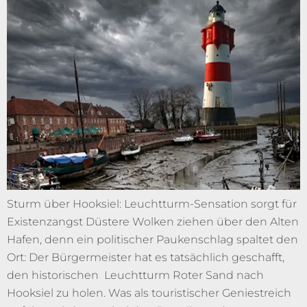
Sturm über Hooksiel: Leuchtturm-Sensation sorgt für
Existenzangst Düstere Wolken ziehen über den Alten
Hafen, denn ein politischer Paukenschlag spaltet den
Ort: Der Bürgermeister hat es tatsächlich geschafft,
den historischen Leuchtturm Roter Sand nach
Hooksiel zu holen. Was als touristischer Geniestreich