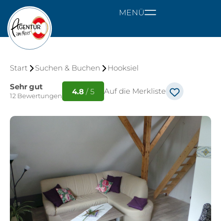
MENÜ
Start
Suchen & Buchen
Hooksiel
Sehr gut
Auf die Merkliste
4.8
/ 5
12 Bewertungen