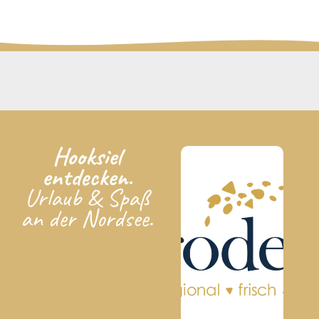
Hooksiel
entdecken.
Urlaub & Spaß
an der Nordsee.