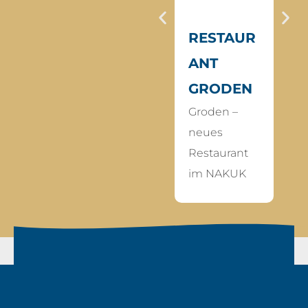
RESTAUR
TH
ANT
O
GRODEN
ME
Groden –
SP
neues
an
Restaurant
losl
im NAKUK
Kra