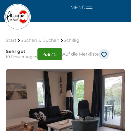
MENÜ
Start
Suchen & Buchen
Schillig
Sehr gut
Auf die Merkliste
4.6
/ 5
10 Bewertungen