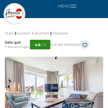
MENÜ
Start
Suchen & Buchen
Hooksiel
Sehr gut
Auf die Merkliste
4.8
/ 5
11 Bewertungen