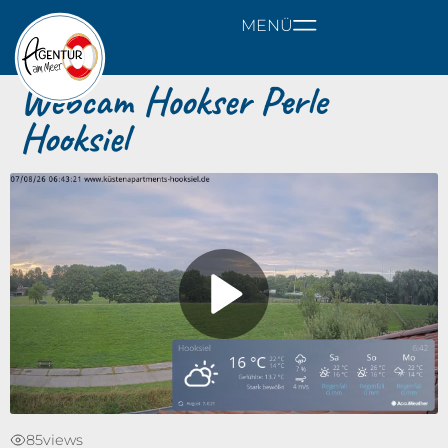
MENÜ
Webcam Hookser Perle
Hooksiel
85
views