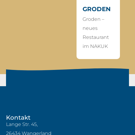
GRODEN
ME
Groden –
SP
neues
an
Restaurant
losl
im NAKUK
Kra
Kontakt
Lange Str. 45,
26434 Wangerland