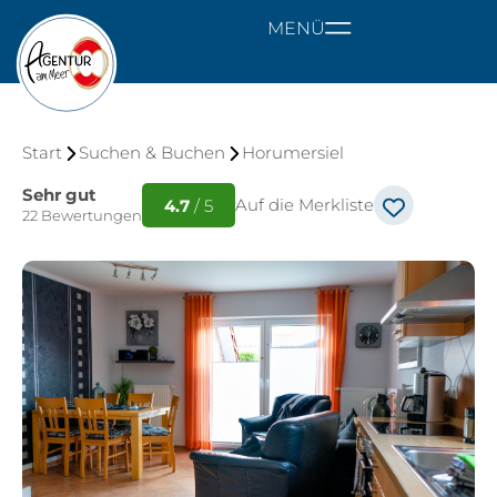
MENÜ
Start
Suchen & Buchen
Horumersiel
Sehr gut
Auf die Merkliste
4.7
/ 5
22 Bewertungen